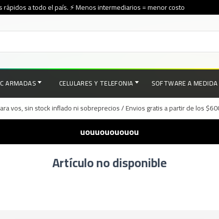
rápidos a todo el país. ⚡ Menos intermediarios = menor costo
PC ARMADAS
CELULARES Y TELEFONIA
SOFTWARE A MEDIDA
a vos, sin stock inflado ni sobreprecios / Envios gratis a partir de los $6
uouuouououou
Artículo no disponible