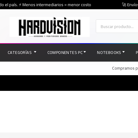
o el país. ⚡ Menos intermediarios = menor costo
🚀 Envíos 
CATEGORÍAS
COMPONENTES PC
NOTEBOOKS
Compramos par