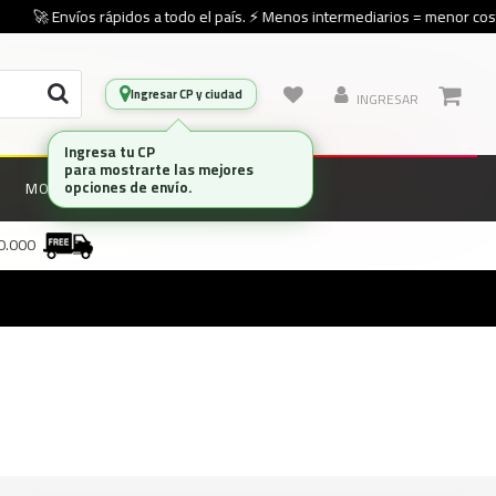
🚀 Envíos rápidos a todo el país. ⚡ Menos intermediarios = menor costo
Ingresar CP y ciudad
INGRESAR
Ingresa tu CP
para mostrarte las mejores
opciones de envío.
MONITORES
MARCAS
00.000