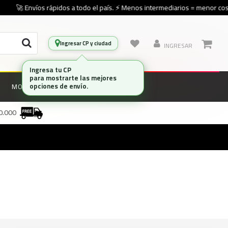
🚀 Envíos rápidos a todo el país. ⚡ Menos intermediarios = menor cost
Ingresar CP y ciudad
INGRESAR
Ingresa tu CP
para mostrarte las mejores
opciones de envío.
MONITORES
MARCAS
00.000