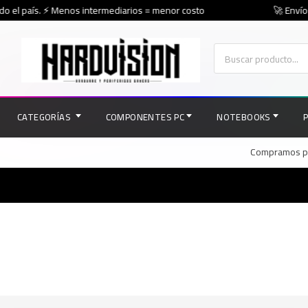
o el país. ⚡ Menos intermediarios = menor costo
🚀 Envíos 
CATEGORÍAS
COMPONENTES PC
NOTEBOOKS
Compramos par