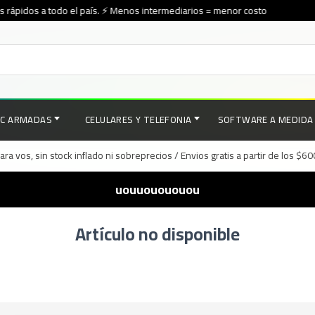
rápidos a todo el país. ⚡ Menos intermediarios = menor costo
PC ARMADAS
CELULARES Y TELEFONIA
SOFTWARE A MEDIDA
a vos, sin stock inflado ni sobreprecios / Envios gratis a partir de los $6
uouuouououou
Artículo no disponible