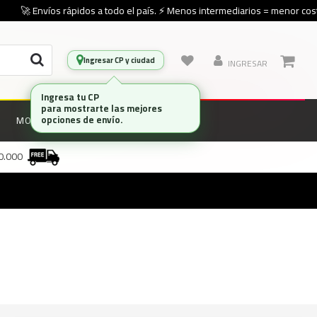
🚀 Envíos rápidos a todo el país. ⚡ Menos intermediarios = menor costo
Ingresar CP y ciudad
INGRESAR
Ingresa tu CP
para mostrarte las mejores
opciones de envío.
MONITORES
MARCAS
00.000