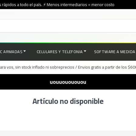
rápidos a todo el país. ⚡ Menos intermediarios = menor costo
PC ARMADAS
CELULARES Y TELEFONIA
SOFTWARE A MEDIDA
a vos, sin stock inflado ni sobreprecios / Envios gratis a partir de los $6
uouuouououou
Artículo no disponible