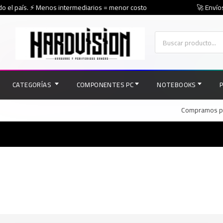
o el país. ⚡ Menos intermediarios = menor costo
🚀 Envíos 
CATEGORÍAS
COMPONENTES PC
NOTEBOOKS
Compramos par