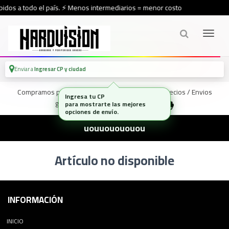
idos a todo el país. ⚡ Menos intermediarios = menor costo
Enviar a
Ingresar CP y ciudad
Compramos para vos, sin stock inflado ni sobreprecios / Envios
Ingresa tu CP
gratis a partir de los $600.000
para mostrarte las mejores
opciones de envío.
uouuouououou
Artículo no disponible
INFORMACIÓN
INICIO