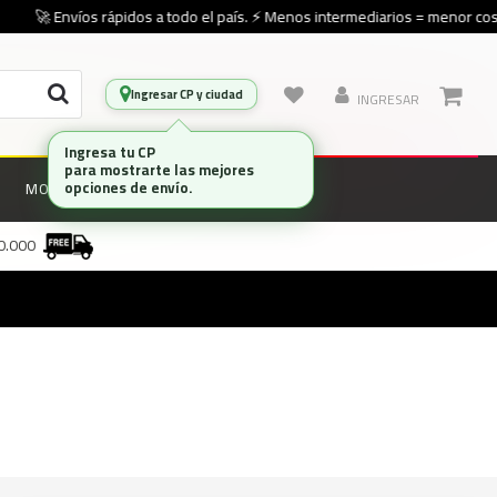
🚀 Envíos rápidos a todo el país. ⚡ Menos intermediarios = menor cost
Ingresar CP y ciudad
INGRESAR
Ingresa tu CP
para mostrarte las mejores
opciones de envío.
MONITORES
MARCAS
00.000