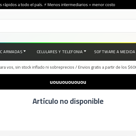
rápidos a todo el país. ⚡ Menos intermediarios = menor costo
PC ARMADAS
CELULARES Y TELEFONIA
SOFTWARE A MEDIDA
a vos, sin stock inflado ni sobreprecios / Envios gratis a partir de los $6
uouuouououou
Artículo no disponible