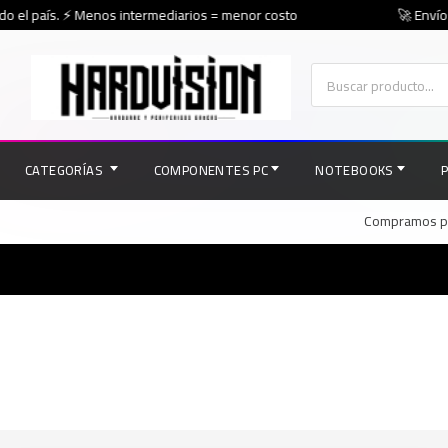
o el país. ⚡ Menos intermediarios = menor costo
🚀 Envíos 
CATEGORÍAS
COMPONENTES PC
NOTEBOOKS
Compramos par