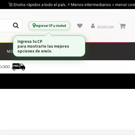
🚀 Envíos rápidos a todo el país. ⚡ Menos intermediarios = menor costo
Ingresar CP y ciudad
INGRESAR
Ingresa tu CP
para mostrarte las mejores
opciones de envío.
MONITORES
MARCAS
00.000