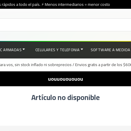
rápidos a todo el país. ⚡ Menos intermediarios = menor costo
PC ARMADAS
CELULARES Y TELEFONIA
SOFTWARE A MEDIDA
a vos, sin stock inflado ni sobreprecios / Envios gratis a partir de los $6
uouuouououou
Artículo no disponible