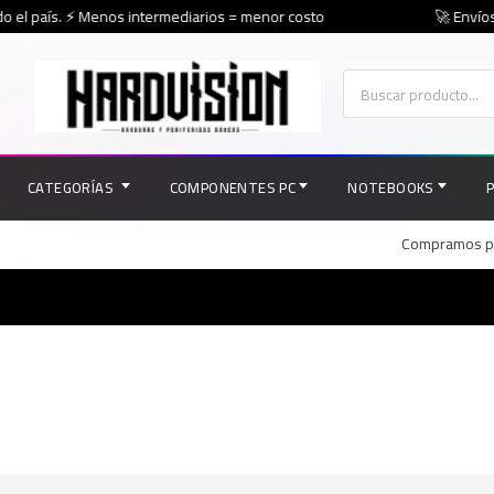
 el país. ⚡ Menos intermediarios = menor costo
🚀 Envíos 
CATEGORÍAS
COMPONENTES PC
NOTEBOOKS
Compramos par