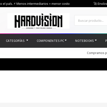
 el país. ⚡ Menos intermediarios = menor costo
🚀 Envíos r
CATEGORÍAS
COMPONENTES PC
NOTEBOOKS
Compramos par