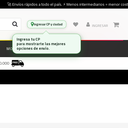
🚀 Envíos rápidos a todo el país. ⚡ Menos intermediarios = menor costo
Ingresar CP y ciudad
INGRESAR
Ingresa tu CP
para mostrarte las mejores
opciones de envío.
MONITORES
MARCAS
00.000