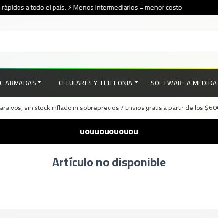
ápidos a todo el país. ⚡ Menos intermediarios = menor costo
PC ARMADAS
CELULARES Y TELEFONIA
SOFTWARE A MEDIDA
a vos, sin stock inflado ni sobreprecios / Envios gratis a partir de los $6
uouuouououou
Artículo no disponible