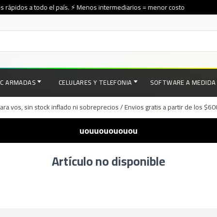
 rápidos a todo el país. ⚡ Menos intermediarios = menor costo
PC ARMADAS
CELULARES Y TELEFONIA
SOFTWARE A MEDIDA
a vos, sin stock inflado ni sobreprecios / Envios gratis a partir de los $6
uouuouououou
Artículo no disponible