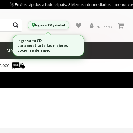
🚀 Envíos rápidos a todo el país. ⚡ Menos intermediarios = menor cost
Ingresar CP y ciudad
INGRESAR
Ingresa tu CP
para mostrarte las mejores
opciones de envío.
MONITORES
MARCAS
00.000