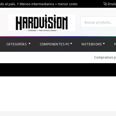
o el país. ⚡ Menos intermediarios = menor costo
🚀 Envíos
CATEGORÍAS
COMPONENTES PC
NOTEBOOKS
Compramos par