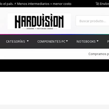
 el país. ⚡ Menos intermediarios = menor costo
🚀 Envíos 
CATEGORÍAS
COMPONENTES PC
NOTEBOOKS
Compramos par