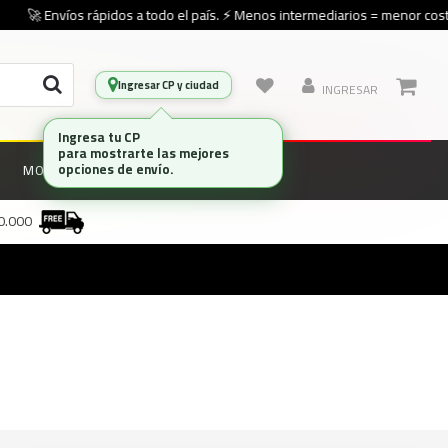
🚀 Envíos rápidos a todo el país. ⚡ Menos intermediarios = menor costo
Ingresar CP y ciudad
INGRESAR
Ingresa tu CP
para mostrarte las mejores
opciones de envío.
MONITORES
MARCAS
00.000