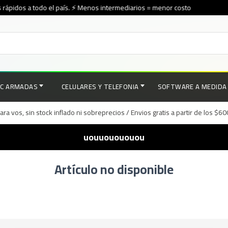
rápidos a todo el país. ⚡ Menos intermediarios = menor costo
PC ARMADAS
CELULARES Y TELEFONIA
SOFTWARE A MEDIDA
a vos, sin stock inflado ni sobreprecios / Envios gratis a partir de los $6
uouuouououou
Artículo no disponible