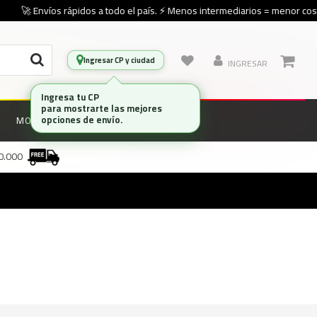
🚀 Envíos rápidos a todo el país. ⚡ Menos intermediarios = menor cost
Ingresar CP y ciudad
INGRESAR
Ingresa tu CP
para mostrarte las mejores
opciones de envío.
MONITORES
MARCAS
00.000