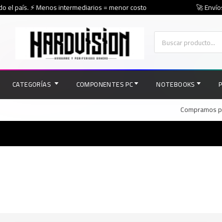
o el país. ⚡ Menos intermediarios = menor costo
🚀 Envíos 
CATEGORÍAS
COMPONENTES PC
NOTEBOOKS
Compramos par