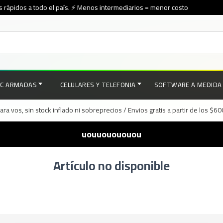
rápidos a todo el país. ⚡ Menos intermediarios = menor costo
PC ARMADAS
CELULARES Y TELEFONIA
SOFTWARE A MEDIDA
a vos, sin stock inflado ni sobreprecios / Envios gratis a partir de los $6
uouuouououou
Artículo no disponible