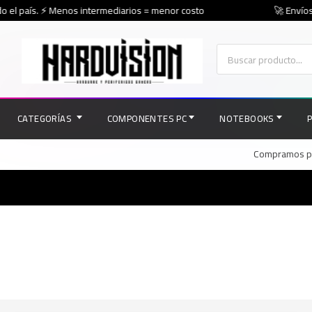
 el país. ⚡ Menos intermediarios = menor costo
🚀 Envíos 
CATEGORÍAS
COMPONENTES PC
NOTEBOOKS
Compramos par