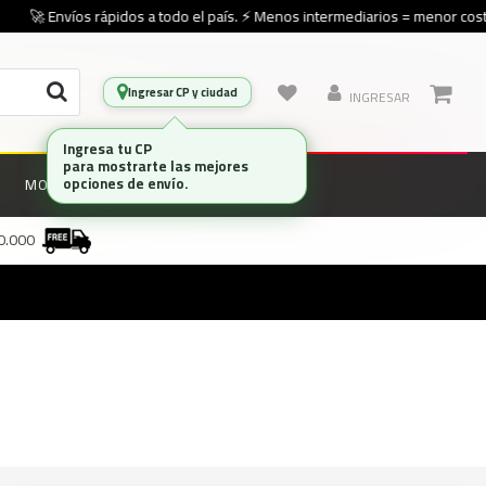
🚀 Envíos rápidos a todo el país. ⚡ Menos intermediarios = menor costo
Ingresar CP y ciudad
INGRESAR
Ingresa tu CP
para mostrarte las mejores
opciones de envío.
MONITORES
MARCAS
00.000