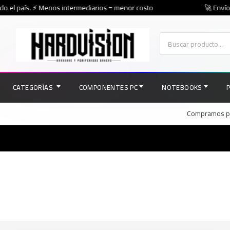
o el país. ⚡ Menos intermediarios = menor costo
🚀 Envíos 
CATEGORÍAS
COMPONENTES PC
NOTEBOOKS
Compramos par