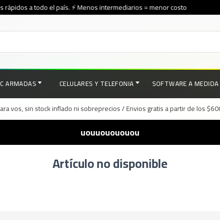
rápidos a todo el país. ⚡ Menos intermediarios = menor costo
PC ARMADAS
CELULARES Y TELEFONIA
SOFTWARE A MEDIDA
a vos, sin stock inflado ni sobreprecios / Envios gratis a partir de los $6
uouuouououou
Artículo no disponible