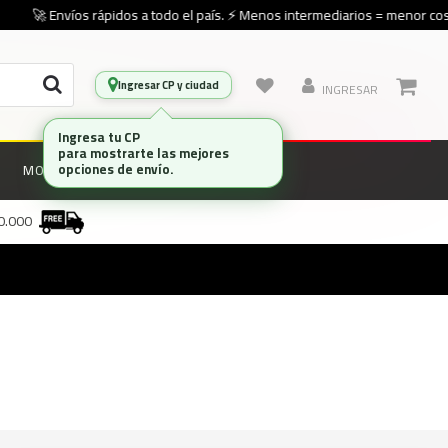
🚀 Envíos rápidos a todo el país. ⚡ Menos intermediarios = menor cost
Ingresar CP y ciudad
INGRESAR
Ingresa tu CP
para mostrarte las mejores
opciones de envío.
MONITORES
MARCAS
00.000