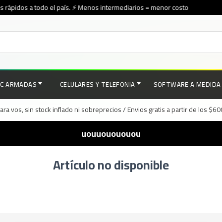
 rápidos a todo el país. ⚡ Menos intermediarios = menor costo
PC ARMADAS
CELULARES Y TELEFONIA
SOFTWARE A MEDIDA
a vos, sin stock inflado ni sobreprecios / Envios gratis a partir de los $6
uouuouououou
Artículo no disponible