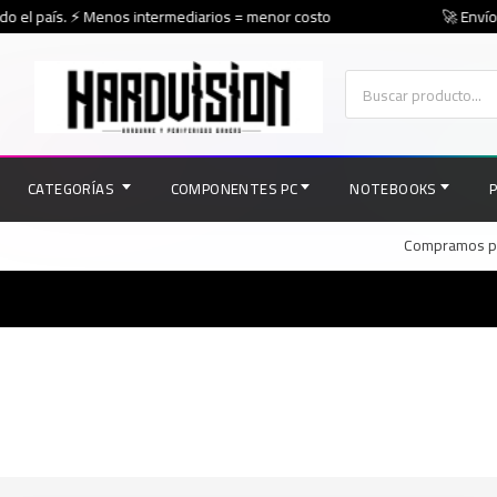
o el país. ⚡ Menos intermediarios = menor costo
🚀 Envíos
CATEGORÍAS
COMPONENTES PC
NOTEBOOKS
Compramos par