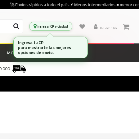
🚀 Envíos rápidos a todo el país. ⚡ Menos intermediarios = menor cost
Ingresar CP y ciudad
INGRESAR
Ingresa tu CP
para mostrarte las mejores
opciones de envío.
MONITORES
MARCAS
00.000