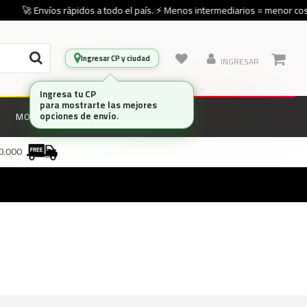
🚀 Envíos rápidos a todo el país. ⚡ Menos intermediarios = menor cost
Ingresar CP y ciudad
INGRESAR
Ingresa tu CP
para mostrarte las mejores
opciones de envío.
MONITORES
MARCAS
00.000