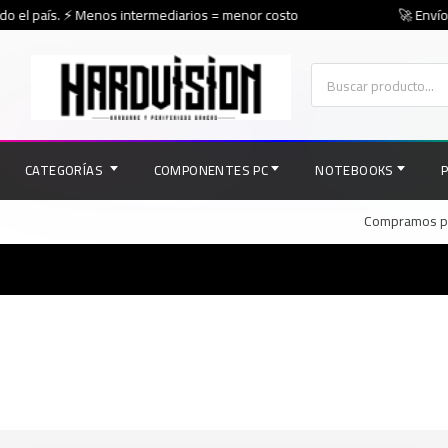
o el país. ⚡ Menos intermediarios = menor costo
🚀 Envíos 
CATEGORÍAS
COMPONENTES PC
NOTEBOOKS
Compramos par