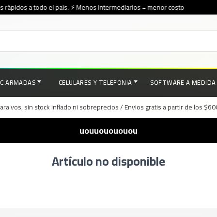
rápidos a todo el país. ⚡ Menos intermediarios = menor costo
PC ARMADAS
CELULARES Y TELEFONIA
SOFTWARE A MEDIDA
a vos, sin stock inflado ni sobreprecios / Envios gratis a partir de los $6
uouuouououou
Artículo no disponible