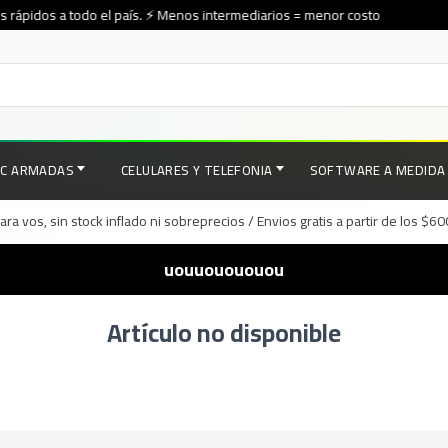
 rápidos a todo el país. ⚡ Menos intermediarios = menor costo
PC ARMADAS
CELULARES Y TELEFONIA
SOFTWARE A MEDIDA
a vos, sin stock inflado ni sobreprecios / Envios gratis a partir de los $6
uouuouououou
Artículo no disponible