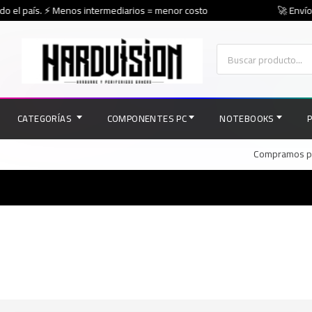
o el país. ⚡ Menos intermediarios = menor costo
🚀 Envíos
CATEGORÍAS
COMPONENTES PC
NOTEBOOKS
Compramos par