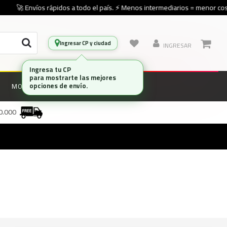
🚀 Envíos rápidos a todo el país. ⚡ Menos intermediarios = menor cost
Ingresar CP y ciudad
INGRESAR
Ingresa tu CP
para mostrarte las mejores
opciones de envío.
MONITORES
MARCAS
00.000