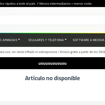
s rápidos a todo el país. ⚡ Menos intermediarios = menor costo
PC ARMADAS
CELULARES Y TELEFONIA
SOFTWARE A MEDIDA
a vos, sin stock inflado ni sobreprecios / Envios gratis a partir de los $6
uouuouououou
Artículo no disponible