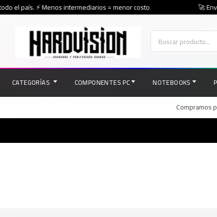
odo el país. ⚡ Menos intermediarios = menor costo
🚀 Envío
CATEGORÍAS
COMPONENTES PC
NOTEBOOKS
Compramos par