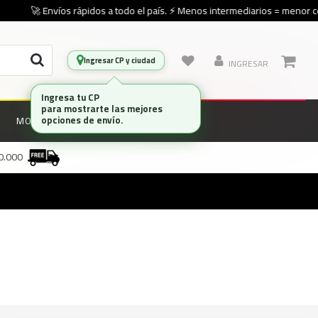
🚀 Envíos rápidos a todo el país. ⚡ Menos intermediarios = menor cos
Ingresar CP y ciudad
INGRESAR
Ingresa tu CP
para mostrarte las mejores
opciones de envío.
MONITORES
MARCAS
00.000