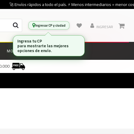
🚀 Envíos rápidos a todo el país. ⚡ Menos intermediarios = menor cost
Ingresar CP y ciudad
INGRESAR
Ingresa tu CP
para mostrarte las mejores
opciones de envío.
MONITORES
MARCAS
00.000