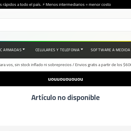
rápidos a todo el país. ⚡ Menos intermediarios = menor costo
PC ARMADAS
CELULARES Y TELEFONIA
SOFTWARE A MEDIDA
a vos, sin stock inflado ni sobreprecios / Envios gratis a partir de los $6
uouuouououou
Artículo no disponible