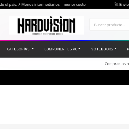
o el país. ⚡ Menos intermediarios = menor costo
🚀 Envíos 
CATEGORÍAS
COMPONENTES PC
NOTEBOOKS
Compramos par